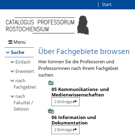
Browsen
Start
Login
direkt zum Inhalt
Menü
Über Fachgebiete browsen
Suche
Hier können Sie die Professoren und
Einfach
Professorinnen nach Ihrem Fachgebiet
Erweitert
suchen.
nach
Fachgebiet
05 Kommunikations- und
Medienwissenschaften
nach
2 Einträge
Fakultät /
Sektion
06 Information und
Dokumentation
2 Einträge