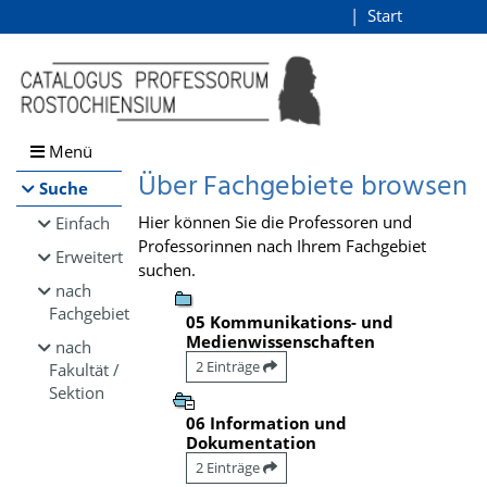
Browsen
Start
Login
direkt zum Inhalt
Menü
Über Fachgebiete browsen
Suche
Hier können Sie die Professoren und
Einfach
Professorinnen nach Ihrem Fachgebiet
Erweitert
suchen.
nach
Fachgebiet
05 Kommunikations- und
Medienwissenschaften
nach
2 Einträge
Fakultät /
Sektion
06 Information und
Dokumentation
2 Einträge