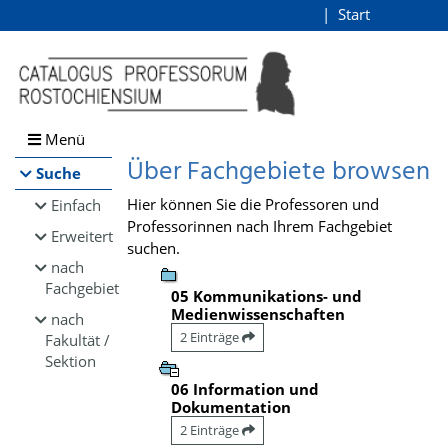
Browsen
Start
Login
direkt zum Inhalt
Menü
Über Fachgebiete browsen
Suche
Hier können Sie die Professoren und
Einfach
Professorinnen nach Ihrem Fachgebiet
Erweitert
suchen.
nach
Fachgebiet
05 Kommunikations- und
Medienwissenschaften
nach
2 Einträge
Fakultät /
Sektion
06 Information und
Dokumentation
2 Einträge