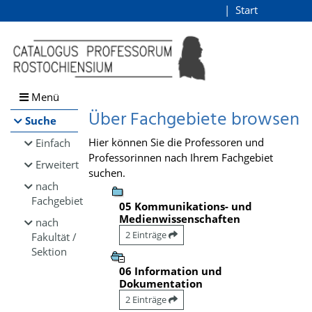
Browsen
Start
Login
direkt zum Inhalt
Menü
Über Fachgebiete browsen
Suche
Hier können Sie die Professoren und
Einfach
Professorinnen nach Ihrem Fachgebiet
Erweitert
suchen.
nach
Fachgebiet
05 Kommunikations- und
Medienwissenschaften
nach
2 Einträge
Fakultät /
Sektion
06 Information und
Dokumentation
2 Einträge