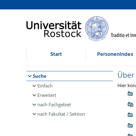
Browsen
direkt zum Inhalt
Start
Personenindex
Über
Suche
Hier kön
Einfach
Erweitert
nach Fachgebiet
nach Fakultät / Sektion