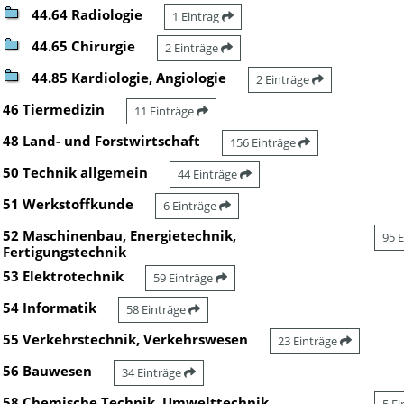
44.64 Radiologie
1 Eintrag
44.65 Chirurgie
2 Einträge
44.85 Kardiologie, Angiologie
2 Einträge
46 Tiermedizin
11 Einträge
48 Land- und Forstwirtschaft
156 Einträge
50 Technik allgemein
44 Einträge
51 Werkstoffkunde
6 Einträge
52 Maschinenbau, Energietechnik,
95 
Fertigungstechnik
53 Elektrotechnik
59 Einträge
54 Informatik
58 Einträge
55 Verkehrstechnik, Verkehrswesen
23 Einträge
56 Bauwesen
34 Einträge
58 Chemische Technik, Umwelttechnik,