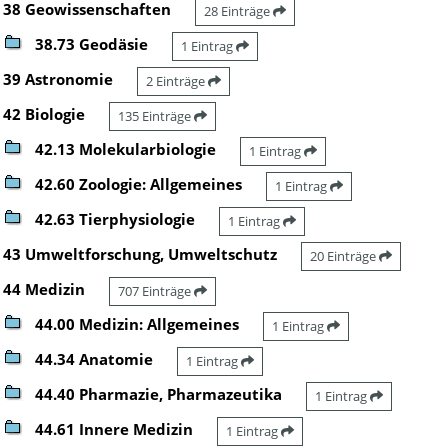
38 Geowissenschaften
28 Einträge
38.73 Geodäsie
1 Eintrag
39 Astronomie
2 Einträge
42 Biologie
135 Einträge
42.13 Molekularbiologie
1 Eintrag
42.60 Zoologie: Allgemeines
1 Eintrag
42.63 Tierphysiologie
1 Eintrag
43 Umweltforschung, Umweltschutz
20 Einträge
44 Medizin
707 Einträge
44.00 Medizin: Allgemeines
1 Eintrag
44.34 Anatomie
1 Eintrag
44.40 Pharmazie, Pharmazeutika
1 Eintrag
44.61 Innere Medizin
1 Eintrag