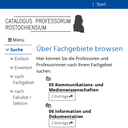
Browsen
Start
Login
direkt zum Inhalt
Menü
Über Fachgebiete browsen
Suche
Hier können Sie die Professoren und
Einfach
Professorinnen nach Ihrem Fachgebiet
Erweitert
suchen.
nach
Fachgebiet
05 Kommunikations- und
Medienwissenschaften
nach
2 Einträge
Fakultät /
Sektion
06 Information und
Dokumentation
2 Einträge