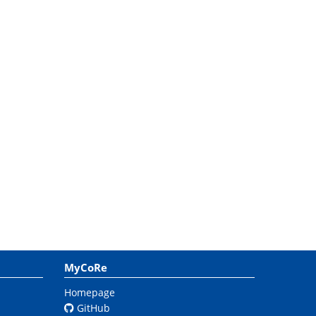
MyCoRe
Homepage
GitHub