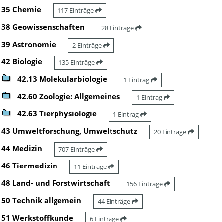
35 Chemie
117 Einträge
38 Geowissenschaften
28 Einträge
39 Astronomie
2 Einträge
42 Biologie
135 Einträge
42.13 Molekularbiologie
1 Eintrag
42.60 Zoologie: Allgemeines
1 Eintrag
42.63 Tierphysiologie
1 Eintrag
43 Umweltforschung, Umweltschutz
20 Einträge
44 Medizin
707 Einträge
46 Tiermedizin
11 Einträge
48 Land- und Forstwirtschaft
156 Einträge
50 Technik allgemein
44 Einträge
51 Werkstoffkunde
6 Einträge