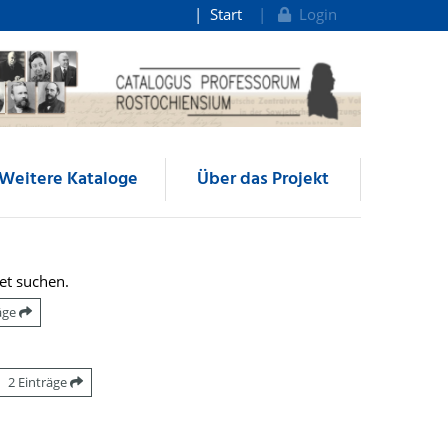
Start
Login
Weitere Kataloge
Über das Projekt
et suchen.
räge
2 Einträge