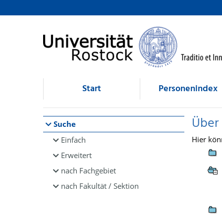
Browsen
direkt zum Inhalt
Start
Personenindex
Über
Suche
Hier kön
Einfach
Erweitert
nach Fachgebiet
nach Fakultät / Sektion