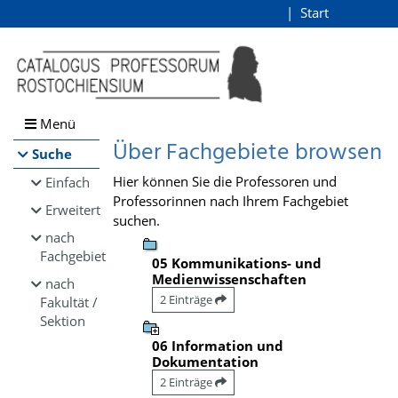
Browsen
Start
Login
direkt zum Inhalt
Menü
Über Fachgebiete browsen
Suche
Hier können Sie die Professoren und
Einfach
Professorinnen nach Ihrem Fachgebiet
Erweitert
suchen.
nach
Fachgebiet
05 Kommunikations- und
Medienwissenschaften
nach
2 Einträge
Fakultät /
Sektion
06 Information und
Dokumentation
2 Einträge