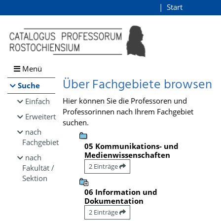
Browsen
Start
Login
direkt zum Inhalt
Menü
Über Fachgebiete browsen
Suche
Hier können Sie die Professoren und
Einfach
Professorinnen nach Ihrem Fachgebiet
Erweitert
suchen.
nach
Fachgebiet
05 Kommunikations- und
Medienwissenschaften
nach
2 Einträge
Fakultät /
Sektion
06 Information und
Dokumentation
2 Einträge