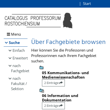
Browsen
Start
Login
direkt zum Inhalt
Menü
Über Fachgebiete browsen
Suche
Hier können Sie die Professoren und
Einfach
Professorinnen nach Ihrem Fachgebiet
Erweitert
suchen.
nach
Fachgebiet
05 Kommunikations- und
Medienwissenschaften
nach
2 Einträge
Fakultät /
Sektion
06 Information und
Dokumentation
2 Einträge