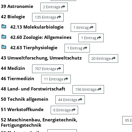
39 Astronomie
2 Einträge
42 Biologie
135 Einträge
42.13 Molekularbiologie
1 Eintrag
42.60 Zoologie: Allgemeines
1 Eintrag
42.63 Tierphysiologie
1 Eintrag
43 Umweltforschung, Umweltschutz
20 Einträge
44 Medizin
707 Einträge
46 Tiermedizin
11 Einträge
48 Land- und Forstwirtschaft
156 Einträge
50 Technik allgemein
44 Einträge
51 Werkstoffkunde
6 Einträge
52 Maschinenbau, Energietechnik,
95 
Fertigungstechnik