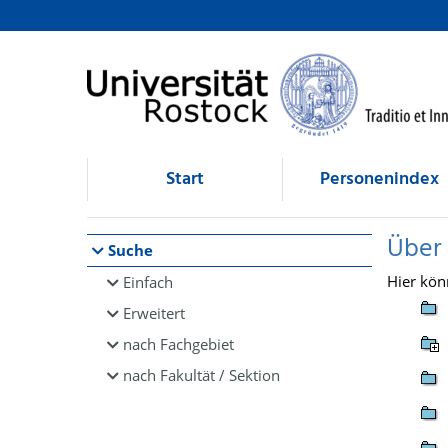
Browsen
direkt zum Inhalt
Start
Personenindex
Über
Suche
Hier kön
Einfach
Erweitert
nach Fachgebiet
nach Fakultät / Sektion