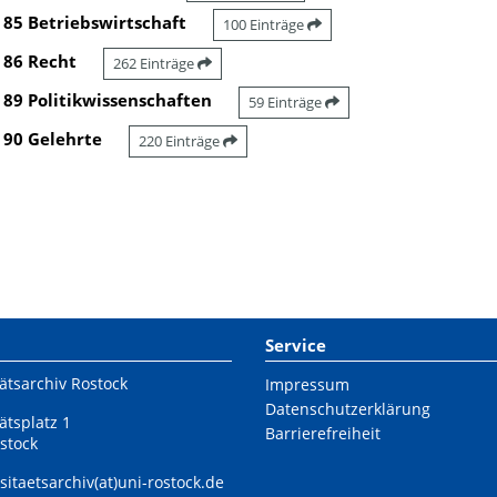
85 Betriebswirtschaft
100 Einträge
86 Recht
262 Einträge
89 Politikwissenschaften
59 Einträge
90 Gelehrte
220 Einträge
Service
ätsarchiv Rostock
Impressum
Datenschutzerklärung
ätsplatz 1
Barrierefreiheit
stock
sitaetsarchiv(at)uni-rostock.de