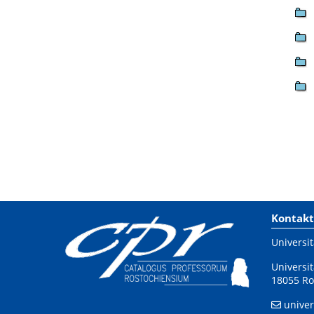
Kontakt
Universit
Universit
18055 Ro
univer