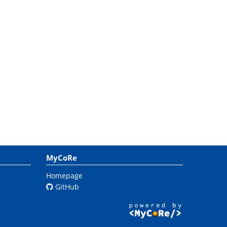
MyCoRe
Homepage
GitHub