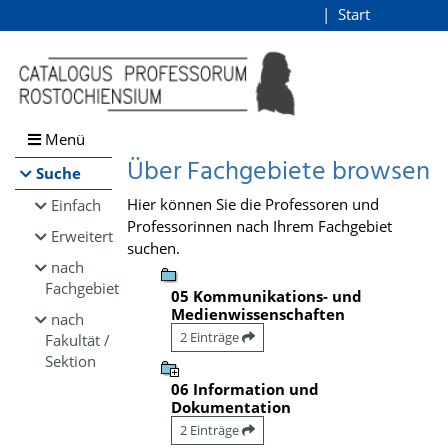
Browsen
Start
Login
direkt zum Inhalt
Menü
Über Fachgebiete browsen
Suche
Hier können Sie die Professoren und
Einfach
Professorinnen nach Ihrem Fachgebiet
Erweitert
suchen.
nach
Fachgebiet
05 Kommunikations- und
Medienwissenschaften
nach
2 Einträge
Fakultät /
Sektion
06 Information und
Dokumentation
2 Einträge