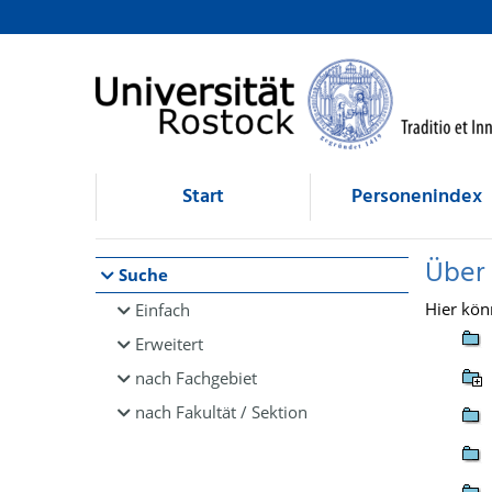
Browsen
direkt zum Inhalt
Start
Personenindex
Über
Suche
Hier kön
Einfach
Erweitert
nach Fachgebiet
nach Fakultät / Sektion