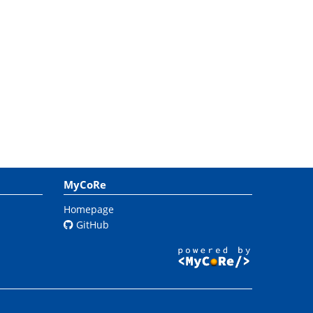
MyCoRe
Homepage
GitHub