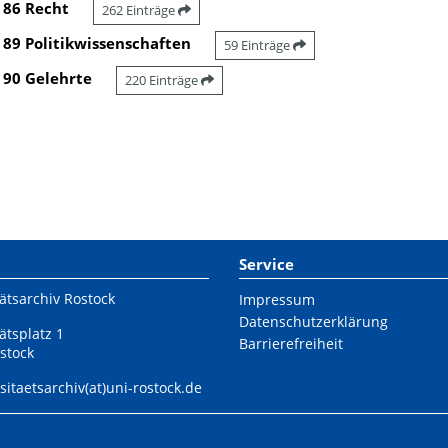
86 Recht
262 Einträge
89 Politikwissenschaften
59 Einträge
90 Gelehrte
220 Einträge
Service
ätsarchiv Rostock
Impressum
Datenschutzerklärung
ätsplatz 1
Barrierefreiheit
stock
sitaetsarchiv(at)uni-rostock.de