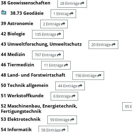
38 Geowissenschaften
28 Einträge
38.73 Geodäsie
1 Eintrag
39 Astronomie
2 Einträge
42 Biologie
135 Einträge
43 Umweltforschung, Umweltschutz
20 Einträge
44 Medizin
707 Einträge
46 Tiermedizin
11 Einträge
48 Land- und Forstwirtschaft
156 Einträge
50 Technik allgemein
44 Einträge
51 Werkstoffkunde
6 Einträge
52 Maschinenbau, Energietechnik,
95 
Fertigungstechnik
53 Elektrotechnik
59 Einträge
54 Informatik
58 Einträge