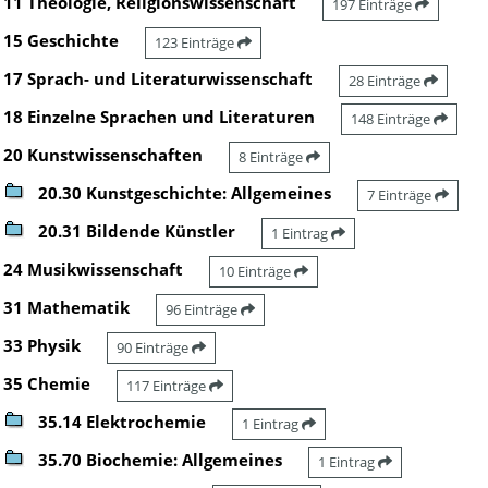
11 Theologie, Religionswissenschaft
197 Einträge
15 Geschichte
123 Einträge
17 Sprach- und Literaturwissenschaft
28 Einträge
18 Einzelne Sprachen und Literaturen
148 Einträge
20 Kunstwissenschaften
8 Einträge
20.30 Kunstgeschichte: Allgemeines
7 Einträge
20.31 Bildende Künstler
1 Eintrag
24 Musikwissenschaft
10 Einträge
31 Mathematik
96 Einträge
33 Physik
90 Einträge
35 Chemie
117 Einträge
35.14 Elektrochemie
1 Eintrag
35.70 Biochemie: Allgemeines
1 Eintrag