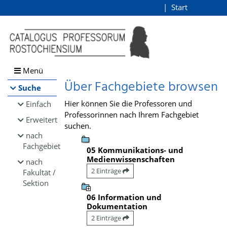
Browsen
Start
Login
direkt zum Inhalt
Menü
Über Fachgebiete browsen
Suche
Hier können Sie die Professoren und
Einfach
Professorinnen nach Ihrem Fachgebiet
Erweitert
suchen.
nach
Fachgebiet
05 Kommunikations- und
Medienwissenschaften
nach
2 Einträge
Fakultät /
Sektion
06 Information und
Dokumentation
2 Einträge