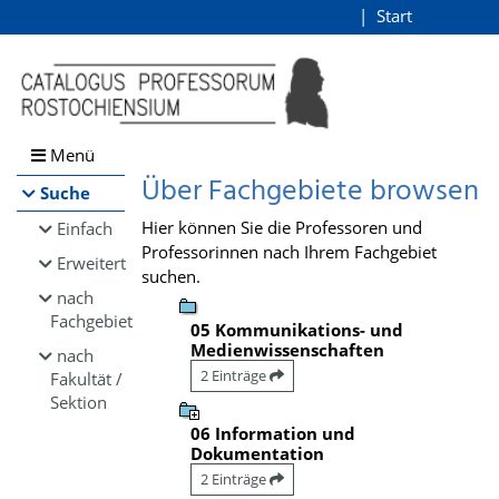
Browsen
Start
Login
direkt zum Inhalt
Menü
Über Fachgebiete browsen
Suche
Hier können Sie die Professoren und
Einfach
Professorinnen nach Ihrem Fachgebiet
Erweitert
suchen.
nach
Fachgebiet
05 Kommunikations- und
Medienwissenschaften
nach
2 Einträge
Fakultät /
Sektion
06 Information und
Dokumentation
2 Einträge