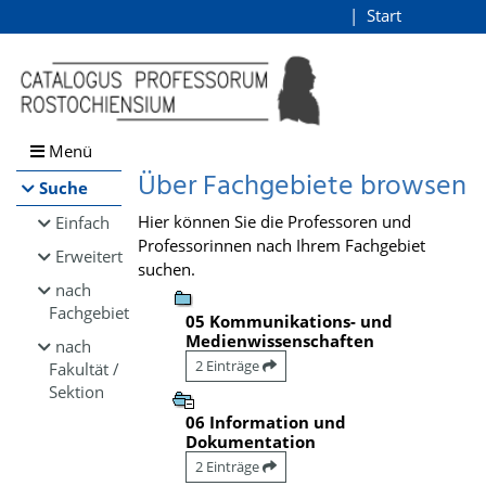
Browsen
Start
Login
direkt zum Inhalt
Menü
Über Fachgebiete browsen
Suche
Hier können Sie die Professoren und
Einfach
Professorinnen nach Ihrem Fachgebiet
Erweitert
suchen.
nach
Fachgebiet
05 Kommunikations- und
Medienwissenschaften
nach
2 Einträge
Fakultät /
Sektion
06 Information und
Dokumentation
2 Einträge