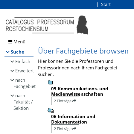
Browsen
Start
Login
direkt zum Inhalt
Menü
Über Fachgebiete browsen
Suche
Hier können Sie die Professoren und
Einfach
Professorinnen nach Ihrem Fachgebiet
Erweitert
suchen.
nach
Fachgebiet
05 Kommunikations- und
Medienwissenschaften
nach
2 Einträge
Fakultät /
Sektion
06 Information und
Dokumentation
2 Einträge