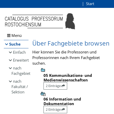
Browsen
Start
Login
direkt zum Inhalt
Menü
Über Fachgebiete browsen
Suche
Hier können Sie die Professoren und
Einfach
Professorinnen nach Ihrem Fachgebiet
Erweitert
suchen.
nach
Fachgebiet
05 Kommunikations- und
Medienwissenschaften
nach
2 Einträge
Fakultät /
Sektion
06 Information und
Dokumentation
2 Einträge