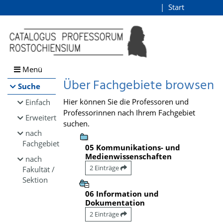
Browsen
Start
Login
direkt zum Inhalt
Menü
Über Fachgebiete browsen
Suche
Hier können Sie die Professoren und
Einfach
Professorinnen nach Ihrem Fachgebiet
Erweitert
suchen.
nach
Fachgebiet
05 Kommunikations- und
Medienwissenschaften
nach
2 Einträge
Fakultät /
Sektion
06 Information und
Dokumentation
2 Einträge