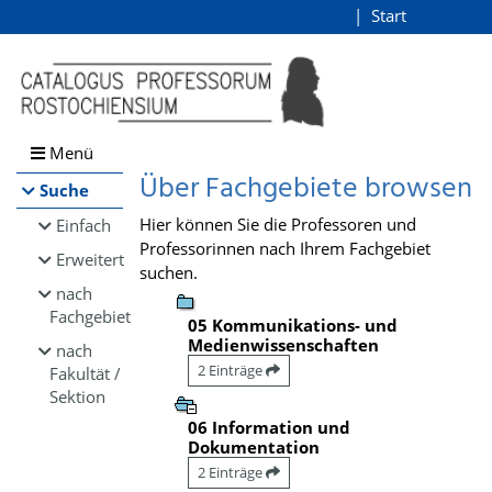
Browsen
Start
Login
direkt zum Inhalt
Menü
Über Fachgebiete browsen
Suche
Hier können Sie die Professoren und
Einfach
Professorinnen nach Ihrem Fachgebiet
Erweitert
suchen.
nach
Fachgebiet
05 Kommunikations- und
Medienwissenschaften
nach
2 Einträge
Fakultät /
Sektion
06 Information und
Dokumentation
2 Einträge