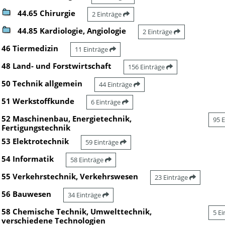
44.65 Chirurgie
2 Einträge
44.85 Kardiologie, Angiologie
2 Einträge
46 Tiermedizin
11 Einträge
48 Land- und Forstwirtschaft
156 Einträge
50 Technik allgemein
44 Einträge
51 Werkstoffkunde
6 Einträge
52 Maschinenbau, Energietechnik,
95 
Fertigungstechnik
53 Elektrotechnik
59 Einträge
54 Informatik
58 Einträge
55 Verkehrstechnik, Verkehrswesen
23 Einträge
56 Bauwesen
34 Einträge
58 Chemische Technik, Umwelttechnik,
5 E
verschiedene Technologien