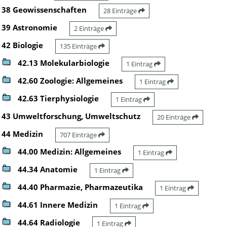
38 Geowissenschaften
28 Einträge
39 Astronomie
2 Einträge
42 Biologie
135 Einträge
42.13 Molekularbiologie
1 Eintrag
42.60 Zoologie: Allgemeines
1 Eintrag
42.63 Tierphysiologie
1 Eintrag
43 Umweltforschung, Umweltschutz
20 Einträge
44 Medizin
707 Einträge
44.00 Medizin: Allgemeines
1 Eintrag
44.34 Anatomie
1 Eintrag
44.40 Pharmazie, Pharmazeutika
1 Eintrag
44.61 Innere Medizin
1 Eintrag
44.64 Radiologie
1 Eintrag