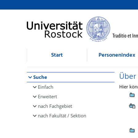
Browsen
direkt zum Inhalt
Start
Personenindex
Über
Suche
Hier kön
Einfach
Erweitert
nach Fachgebiet
nach Fakultät / Sektion