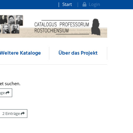
Start
Login
Weitere Kataloge
Über das Projekt
et suchen.
räge
2 Einträge