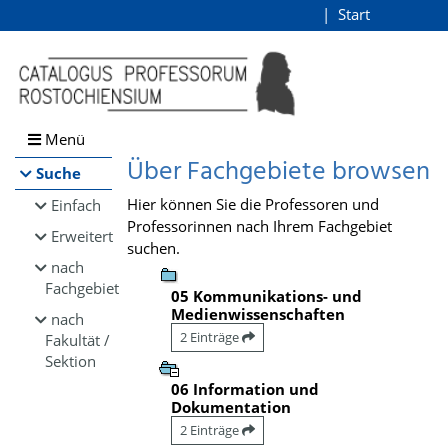
Browsen
Start
Login
direkt zum Inhalt
Menü
Über Fachgebiete browsen
Suche
Hier können Sie die Professoren und
Einfach
Professorinnen nach Ihrem Fachgebiet
Erweitert
suchen.
nach
Fachgebiet
05 Kommunikations- und
Medienwissenschaften
nach
2 Einträge
Fakultät /
Sektion
06 Information und
Dokumentation
2 Einträge