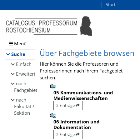
Browsen
Start
Login
direkt zum Inhalt
Menü
Über Fachgebiete browsen
Suche
Hier können Sie die Professoren und
Einfach
Professorinnen nach Ihrem Fachgebiet
Erweitert
suchen.
nach
Fachgebiet
05 Kommunikations- und
Medienwissenschaften
nach
2 Einträge
Fakultät /
Sektion
06 Information und
Dokumentation
2 Einträge