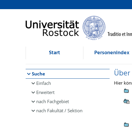
Browsen
direkt zum Inhalt
Start
Personenindex
Über
Suche
Hier kön
Einfach
Erweitert
nach Fachgebiet
nach Fakultät / Sektion