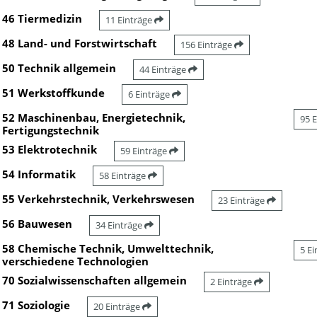
46 Tiermedizin
11 Einträge
48 Land- und Forstwirtschaft
156 Einträge
50 Technik allgemein
44 Einträge
51 Werkstoffkunde
6 Einträge
52 Maschinenbau, Energietechnik,
95 
Fertigungstechnik
53 Elektrotechnik
59 Einträge
54 Informatik
58 Einträge
55 Verkehrstechnik, Verkehrswesen
23 Einträge
56 Bauwesen
34 Einträge
58 Chemische Technik, Umwelttechnik,
5 E
verschiedene Technologien
70 Sozialwissenschaften allgemein
2 Einträge
71 Soziologie
20 Einträge