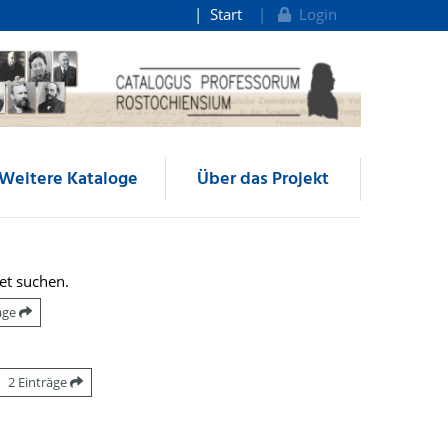
Start
Login
Weitere Kataloge
Über das Projekt
et suchen.
räge
2 Einträge