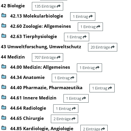
42 Biologie
135 Einträge
42.13 Molekularbiologie
1 Eintrag
42.60 Zoologie: Allgemeines
1 Eintrag
42.63 Tierphysiologie
1 Eintrag
43 Umweltforschung, Umweltschutz
20 Einträge
44 Medizin
707 Einträge
44.00 Medizin: Allgemeines
1 Eintrag
44.34 Anatomie
1 Eintrag
44.40 Pharmazie, Pharmazeutika
1 Eintrag
44.61 Innere Medizin
1 Eintrag
44.64 Radiologie
1 Eintrag
44.65 Chirurgie
2 Einträge
44.85 Kardiologie, Angiologie
2 Einträge