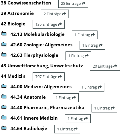
38 Geowissenschaften
28 Einträge
39 Astronomie
2 Einträge
42 Biologie
135 Einträge
42.13 Molekularbiologie
1 Eintrag
42.60 Zoologie: Allgemeines
1 Eintrag
42.63 Tierphysiologie
1 Eintrag
43 Umweltforschung, Umweltschutz
20 Einträge
44 Medizin
707 Einträge
44.00 Medizin: Allgemeines
1 Eintrag
44.34 Anatomie
1 Eintrag
44.40 Pharmazie, Pharmazeutika
1 Eintrag
44.61 Innere Medizin
1 Eintrag
44.64 Radiologie
1 Eintrag