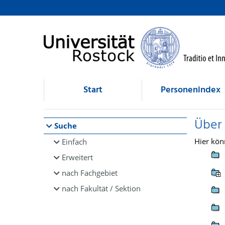
Browsen
direkt zum Inhalt
Start
Personenindex
Über
Suche
Hier kön
Einfach
Erweitert
nach Fachgebiet
nach Fakultät / Sektion