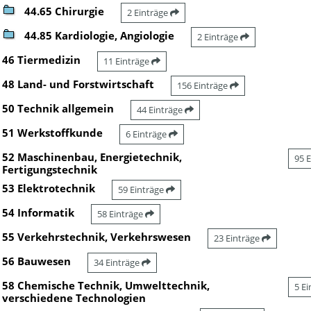
44.65 Chirurgie
2 Einträge
44.85 Kardiologie, Angiologie
2 Einträge
46 Tiermedizin
11 Einträge
48 Land- und Forstwirtschaft
156 Einträge
50 Technik allgemein
44 Einträge
51 Werkstoffkunde
6 Einträge
52 Maschinenbau, Energietechnik,
95 
Fertigungstechnik
53 Elektrotechnik
59 Einträge
54 Informatik
58 Einträge
55 Verkehrstechnik, Verkehrswesen
23 Einträge
56 Bauwesen
34 Einträge
58 Chemische Technik, Umwelttechnik,
5 E
verschiedene Technologien