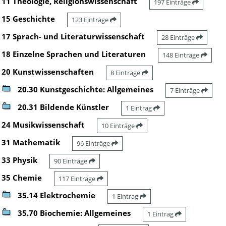
11 Theologie, Religionswissenschaft
197 Einträge
15 Geschichte
123 Einträge
17 Sprach- und Literaturwissenschaft
28 Einträge
18 Einzelne Sprachen und Literaturen
148 Einträge
20 Kunstwissenschaften
8 Einträge
20.30 Kunstgeschichte: Allgemeines
7 Einträge
20.31 Bildende Künstler
1 Eintrag
24 Musikwissenschaft
10 Einträge
31 Mathematik
96 Einträge
33 Physik
90 Einträge
35 Chemie
117 Einträge
35.14 Elektrochemie
1 Eintrag
35.70 Biochemie: Allgemeines
1 Eintrag