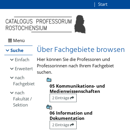
Browsen
Start
Login
direkt zum Inhalt
Menü
Über Fachgebiete browsen
Suche
Hier können Sie die Professoren und
Einfach
Professorinnen nach Ihrem Fachgebiet
Erweitert
suchen.
nach
Fachgebiet
05 Kommunikations- und
Medienwissenschaften
nach
2 Einträge
Fakultät /
Sektion
06 Information und
Dokumentation
2 Einträge