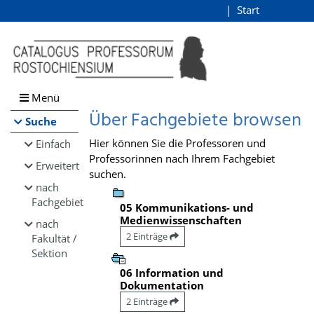
Browsen
Start
Login
direkt zum Inhalt
Menü
Über Fachgebiete browsen
Suche
Hier können Sie die Professoren und
Einfach
Professorinnen nach Ihrem Fachgebiet
Erweitert
suchen.
nach
Fachgebiet
05 Kommunikations- und
Medienwissenschaften
nach
2 Einträge
Fakultät /
Sektion
06 Information und
Dokumentation
2 Einträge