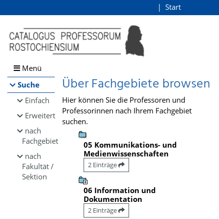
Browsen
Start
Login
direkt zum Inhalt
Menü
Über Fachgebiete browsen
Suche
Hier können Sie die Professoren und
Einfach
Professorinnen nach Ihrem Fachgebiet
Erweitert
suchen.
nach
Fachgebiet
05 Kommunikations- und
Medienwissenschaften
nach
2 Einträge
Fakultät /
Sektion
06 Information und
Dokumentation
2 Einträge