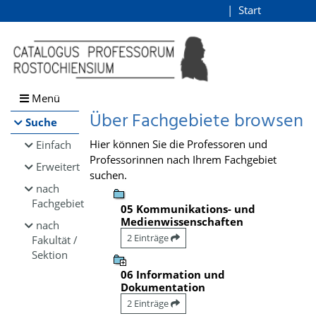
Browsen
Start
Login
direkt zum Inhalt
Menü
Über Fachgebiete browsen
Suche
Hier können Sie die Professoren und
Einfach
Professorinnen nach Ihrem Fachgebiet
Erweitert
suchen.
nach
Fachgebiet
05 Kommunikations- und
Medienwissenschaften
nach
2 Einträge
Fakultät /
Sektion
06 Information und
Dokumentation
2 Einträge