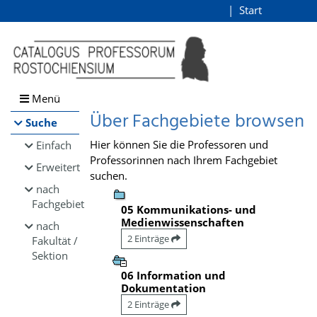
Browsen
Start
Login
direkt zum Inhalt
Menü
Über Fachgebiete browsen
Suche
Hier können Sie die Professoren und
Einfach
Professorinnen nach Ihrem Fachgebiet
Erweitert
suchen.
nach
Fachgebiet
05 Kommunikations- und
Medienwissenschaften
nach
2 Einträge
Fakultät /
Sektion
06 Information und
Dokumentation
2 Einträge