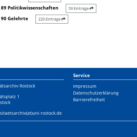
89 Politikwissenschaften
59 Einträge
90 Gelehrte
220 Einträge
Service
ätsarchiv Rostock
Impressum
Datenschutzerklärung
ätsplatz 1
Barrierefreiheit
stock
sitaetsarchiv(at)uni-rostock.de