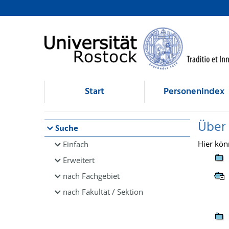
Browsen
direkt zum Inhalt
Start
Personenindex
Über
Suche
Hier kön
Einfach
Erweitert
nach Fachgebiet
nach Fakultät / Sektion