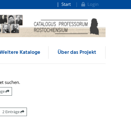
Start
Login
Weitere Kataloge
Über das Projekt
et suchen.
räge
2 Einträge