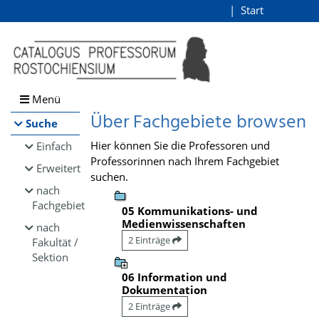
Browsen
Start
Login
direkt zum Inhalt
Menü
Über Fachgebiete browsen
Suche
Hier können Sie die Professoren und
Einfach
Professorinnen nach Ihrem Fachgebiet
Erweitert
suchen.
nach
Fachgebiet
05 Kommunikations- und
Medienwissenschaften
nach
2 Einträge
Fakultät /
Sektion
06 Information und
Dokumentation
2 Einträge