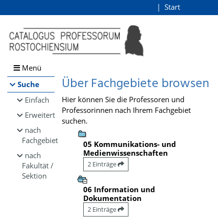
Browsen
Start
Login
direkt zum Inhalt
Menü
Über Fachgebiete browsen
Suche
Hier können Sie die Professoren und
Einfach
Professorinnen nach Ihrem Fachgebiet
Erweitert
suchen.
nach
Fachgebiet
05 Kommunikations- und
Medienwissenschaften
nach
2 Einträge
Fakultät /
Sektion
06 Information und
Dokumentation
2 Einträge