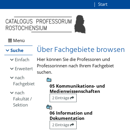
Browsen
Start
Login
direkt zum Inhalt
Menü
Über Fachgebiete browsen
Suche
Hier können Sie die Professoren und
Einfach
Professorinnen nach Ihrem Fachgebiet
Erweitert
suchen.
nach
Fachgebiet
05 Kommunikations- und
Medienwissenschaften
nach
2 Einträge
Fakultät /
Sektion
06 Information und
Dokumentation
2 Einträge