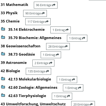
31 Mathematik
96 Einträge
33 Physik
90 Einträge
35 Chemie
117 Einträge
35.14 Elektrochemie
1 Eintrag
35.70 Biochemie: Allgemeines
1 Eintrag
38 Geowissenschaften
28 Einträge
38.73 Geodäsie
1 Eintrag
39 Astronomie
2 Einträge
42 Biologie
135 Einträge
42.13 Molekularbiologie
1 Eintrag
42.60 Zoologie: Allgemeines
1 Eintrag
42.63 Tierphysiologie
1 Eintrag
43 Umweltforschung, Umweltschutz
20 Einträge