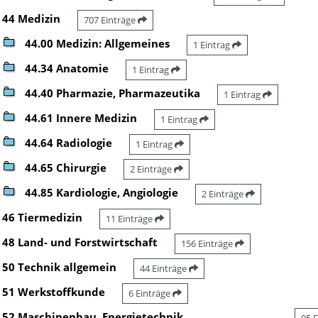
44 Medizin
707 Einträge
44.00 Medizin: Allgemeines
1 Eintrag
44.34 Anatomie
1 Eintrag
44.40 Pharmazie, Pharmazeutika
1 Eintrag
44.61 Innere Medizin
1 Eintrag
44.64 Radiologie
1 Eintrag
44.65 Chirurgie
2 Einträge
44.85 Kardiologie, Angiologie
2 Einträge
46 Tiermedizin
11 Einträge
48 Land- und Forstwirtschaft
156 Einträge
50 Technik allgemein
44 Einträge
51 Werkstoffkunde
6 Einträge
52 Maschinenbau, Energietechnik,