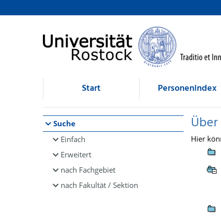
Browsen
direkt zum Inhalt
Start
Personenindex
Über
Suche
Hier kön
Einfach
Erweitert
nach Fachgebiet
nach Fakultät / Sektion