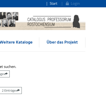
Start
Login
Weitere Kataloge
Über das Projekt
et suchen.
räge
2 Einträge