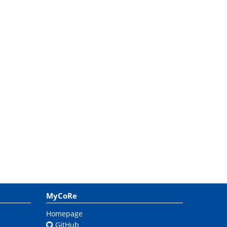
MyCoRe
Homepage
GitHub