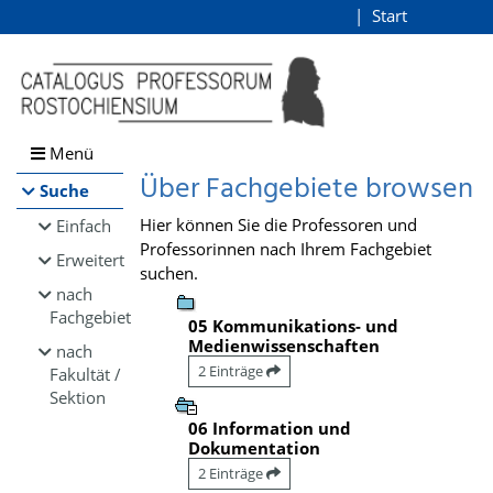
Browsen
Start
Login
direkt zum Inhalt
Menü
Über Fachgebiete browsen
Suche
Hier können Sie die Professoren und
Einfach
Professorinnen nach Ihrem Fachgebiet
Erweitert
suchen.
nach
Fachgebiet
05 Kommunikations- und
Medienwissenschaften
nach
2 Einträge
Fakultät /
Sektion
06 Information und
Dokumentation
2 Einträge