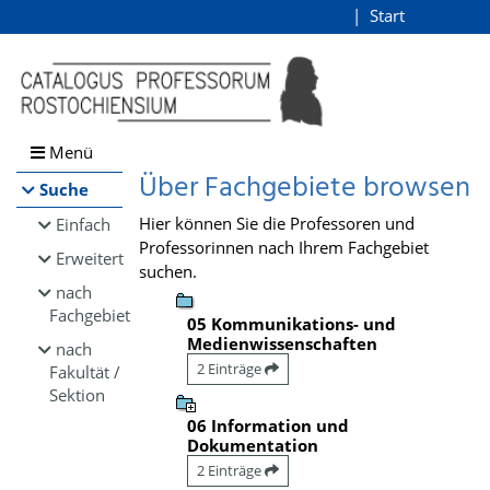
Browsen
Start
Login
direkt zum Inhalt
Menü
Über Fachgebiete browsen
Suche
Hier können Sie die Professoren und
Einfach
Professorinnen nach Ihrem Fachgebiet
Erweitert
suchen.
nach
Fachgebiet
05 Kommunikations- und
Medienwissenschaften
nach
2 Einträge
Fakultät /
Sektion
06 Information und
Dokumentation
2 Einträge