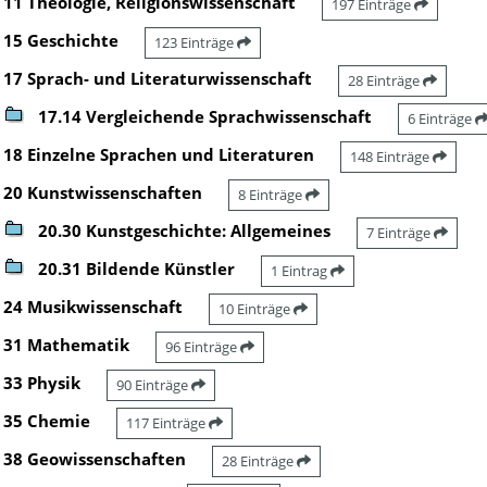
11 Theologie, Religionswissenschaft
197 Einträge
15 Geschichte
123 Einträge
17 Sprach- und Literaturwissenschaft
28 Einträge
17.14 Vergleichende Sprachwissenschaft
6 Einträge
18 Einzelne Sprachen und Literaturen
148 Einträge
20 Kunstwissenschaften
8 Einträge
20.30 Kunstgeschichte: Allgemeines
7 Einträge
20.31 Bildende Künstler
1 Eintrag
24 Musikwissenschaft
10 Einträge
31 Mathematik
96 Einträge
33 Physik
90 Einträge
35 Chemie
117 Einträge
38 Geowissenschaften
28 Einträge