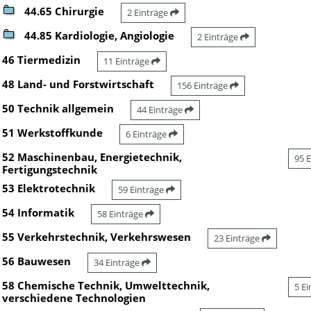
44.65 Chirurgie
2 Einträge
44.85 Kardiologie, Angiologie
2 Einträge
46 Tiermedizin
11 Einträge
48 Land- und Forstwirtschaft
156 Einträge
50 Technik allgemein
44 Einträge
51 Werkstoffkunde
6 Einträge
52 Maschinenbau, Energietechnik,
95 
Fertigungstechnik
53 Elektrotechnik
59 Einträge
54 Informatik
58 Einträge
55 Verkehrstechnik, Verkehrswesen
23 Einträge
56 Bauwesen
34 Einträge
58 Chemische Technik, Umwelttechnik,
5 E
verschiedene Technologien