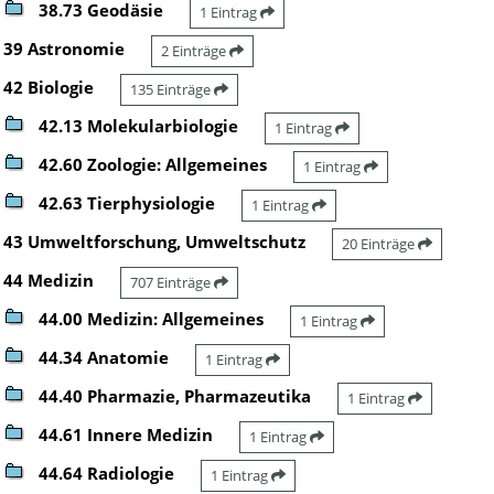
38.73 Geodäsie
1 Eintrag
39 Astronomie
2 Einträge
42 Biologie
135 Einträge
42.13 Molekularbiologie
1 Eintrag
42.60 Zoologie: Allgemeines
1 Eintrag
42.63 Tierphysiologie
1 Eintrag
43 Umweltforschung, Umweltschutz
20 Einträge
44 Medizin
707 Einträge
44.00 Medizin: Allgemeines
1 Eintrag
44.34 Anatomie
1 Eintrag
44.40 Pharmazie, Pharmazeutika
1 Eintrag
44.61 Innere Medizin
1 Eintrag
44.64 Radiologie
1 Eintrag