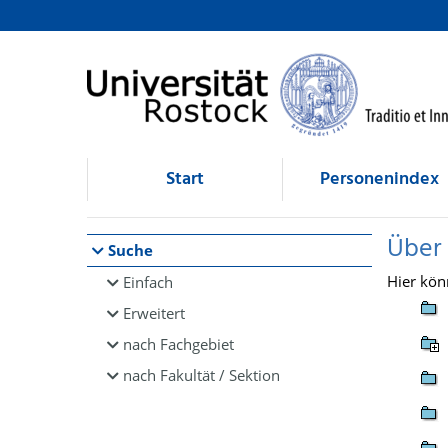
Browsen
direkt zum Inhalt
Start
Personenindex
Über
Suche
Hier kön
Einfach
Erweitert
nach Fachgebiet
nach Fakultät / Sektion