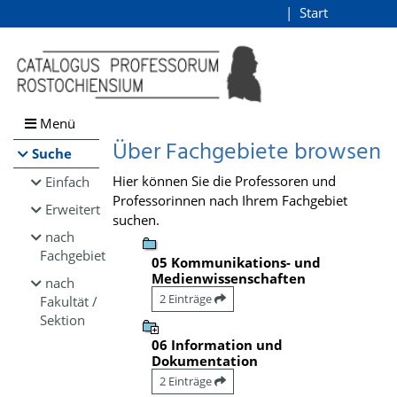
Browsen
Start
Login
direkt zum Inhalt
Menü
Über Fachgebiete browsen
Suche
Hier können Sie die Professoren und
Einfach
Professorinnen nach Ihrem Fachgebiet
Erweitert
suchen.
nach
Fachgebiet
05 Kommunikations- und
Medienwissenschaften
nach
2 Einträge
Fakultät /
Sektion
06 Information und
Dokumentation
2 Einträge