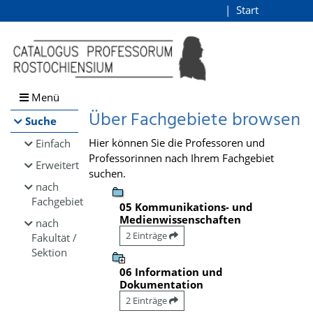
Browsen
Start
Login
direkt zum Inhalt
Menü
Über Fachgebiete browsen
Suche
Hier können Sie die Professoren und
Einfach
Professorinnen nach Ihrem Fachgebiet
Erweitert
suchen.
nach
Fachgebiet
05 Kommunikations- und
Medienwissenschaften
nach
2 Einträge
Fakultät /
Sektion
06 Information und
Dokumentation
2 Einträge