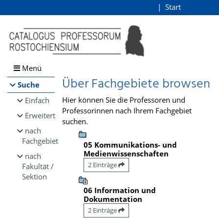
Browsen
Start
Login
direkt zum Inhalt
Menü
Über Fachgebiete browsen
Suche
Hier können Sie die Professoren und
Einfach
Professorinnen nach Ihrem Fachgebiet
Erweitert
suchen.
nach
Fachgebiet
05 Kommunikations- und
Medienwissenschaften
nach
2 Einträge
Fakultät /
Sektion
06 Information und
Dokumentation
2 Einträge