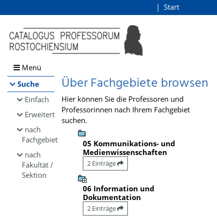
Browsen
Start
Login
direkt zum Inhalt
Menü
Über Fachgebiete browsen
Suche
Hier können Sie die Professoren und
Einfach
Professorinnen nach Ihrem Fachgebiet
Erweitert
suchen.
nach
Fachgebiet
05 Kommunikations- und
Medienwissenschaften
nach
2 Einträge
Fakultät /
Sektion
06 Information und
Dokumentation
2 Einträge