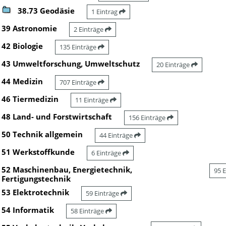
38.73 Geodäsie
1 Eintrag
39 Astronomie
2 Einträge
42 Biologie
135 Einträge
43 Umweltforschung, Umweltschutz
20 Einträge
44 Medizin
707 Einträge
46 Tiermedizin
11 Einträge
48 Land- und Forstwirtschaft
156 Einträge
50 Technik allgemein
44 Einträge
51 Werkstoffkunde
6 Einträge
52 Maschinenbau, Energietechnik,
95 
Fertigungstechnik
53 Elektrotechnik
59 Einträge
54 Informatik
58 Einträge