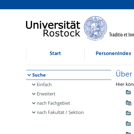
Browsen
direkt zum Inhalt
Start
Personenindex
Über
Suche
Hier kön
Einfach
Erweitert
nach Fachgebiet
nach Fakultät / Sektion