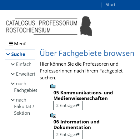
Browsen
Start
Login
direkt zum Inhalt
Menü
Über Fachgebiete browsen
Suche
Hier können Sie die Professoren und
Einfach
Professorinnen nach Ihrem Fachgebiet
Erweitert
suchen.
nach
Fachgebiet
05 Kommunikations- und
Medienwissenschaften
nach
2 Einträge
Fakultät /
Sektion
06 Information und
Dokumentation
2 Einträge