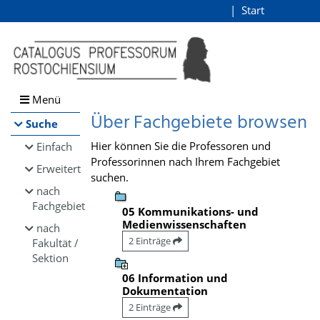
Browsen
Start
Login
direkt zum Inhalt
Menü
Über Fachgebiete browsen
Suche
Hier können Sie die Professoren und
Einfach
Professorinnen nach Ihrem Fachgebiet
Erweitert
suchen.
nach
Fachgebiet
05 Kommunikations- und
Medienwissenschaften
nach
2 Einträge
Fakultät /
Sektion
06 Information und
Dokumentation
2 Einträge