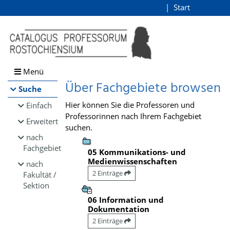
Browsen
Start
Login
direkt zum Inhalt
Menü
Über Fachgebiete browsen
Suche
Hier können Sie die Professoren und
Einfach
Professorinnen nach Ihrem Fachgebiet
Erweitert
suchen.
nach
Fachgebiet
05 Kommunikations- und
Medienwissenschaften
nach
2 Einträge
Fakultät /
Sektion
06 Information und
Dokumentation
2 Einträge