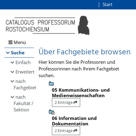
Browsen
Start
Login
direkt zum Inhalt
Menü
Über Fachgebiete browsen
Suche
Hier können Sie die Professoren und
Einfach
Professorinnen nach Ihrem Fachgebiet
Erweitert
suchen.
nach
Fachgebiet
05 Kommunikations- und
Medienwissenschaften
nach
2 Einträge
Fakultät /
Sektion
06 Information und
Dokumentation
2 Einträge