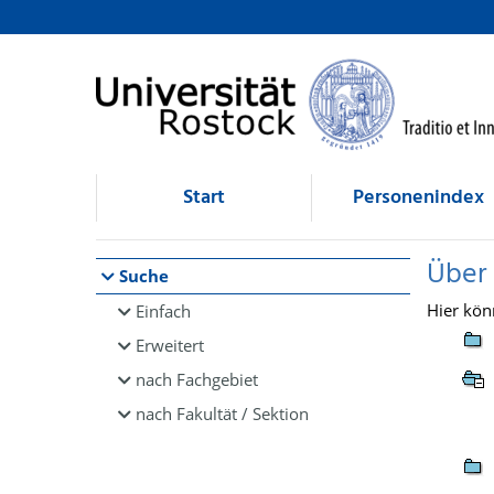
Browsen
direkt zum Inhalt
Start
Personenindex
Über
Suche
Hier kön
Einfach
Erweitert
nach Fachgebiet
nach Fakultät / Sektion