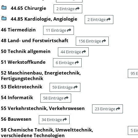
44.65 Chirurgie
2 Einträge
44.85 Kardiologie, Angiologie
2 Einträge
46 Tiermedizin
11 Einträge
48 Land- und Forstwirtschaft
156 Einträge
50 Technik allgemein
44 Einträge
51 Werkstoffkunde
6 Einträge
52 Maschinenbau, Energietechnik,
95 
Fertigungstechnik
53 Elektrotechnik
59 Einträge
54 Informatik
58 Einträge
55 Verkehrstechnik, Verkehrswesen
23 Einträge
56 Bauwesen
34 Einträge
58 Chemische Technik, Umwelttechnik,
5 E
verschiedene Technologien