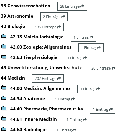
38 Geowissenschaften
28 Einträge
39 Astronomie
2 Einträge
42 Biologie
135 Einträge
42.13 Molekularbiologie
1 Eintrag
42.60 Zoologie: Allgemeines
1 Eintrag
42.63 Tierphysiologie
1 Eintrag
43 Umweltforschung, Umweltschutz
20 Einträge
44 Medizin
707 Einträge
44.00 Medizin: Allgemeines
1 Eintrag
44.34 Anatomie
1 Eintrag
44.40 Pharmazie, Pharmazeutika
1 Eintrag
44.61 Innere Medizin
1 Eintrag
44.64 Radiologie
1 Eintrag