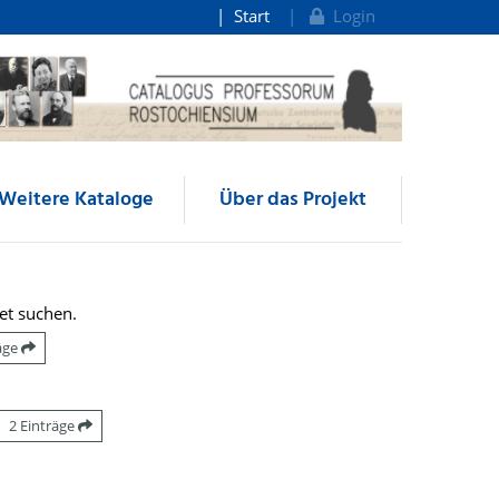
Start
Login
Weitere Kataloge
Über das Projekt
et suchen.
räge
2 Einträge