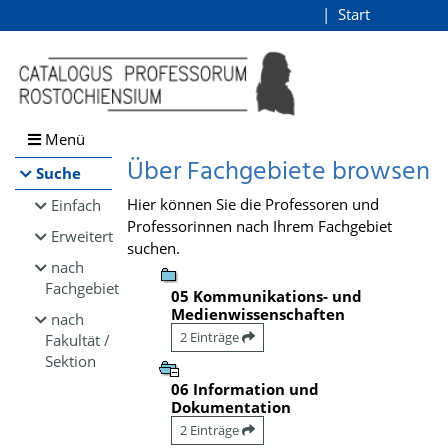
Browsen
Start
Login
direkt zum Inhalt
Menü
Über Fachgebiete browsen
Suche
Hier können Sie die Professoren und
Einfach
Professorinnen nach Ihrem Fachgebiet
Erweitert
suchen.
nach
Fachgebiet
05 Kommunikations- und
Medienwissenschaften
nach
2 Einträge
Fakultät /
Sektion
06 Information und
Dokumentation
2 Einträge