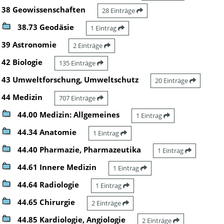
38 Geowissenschaften
28 Einträge
38.73 Geodäsie
1 Eintrag
39 Astronomie
2 Einträge
42 Biologie
135 Einträge
43 Umweltforschung, Umweltschutz
20 Einträge
44 Medizin
707 Einträge
44.00 Medizin: Allgemeines
1 Eintrag
44.34 Anatomie
1 Eintrag
44.40 Pharmazie, Pharmazeutika
1 Eintrag
44.61 Innere Medizin
1 Eintrag
44.64 Radiologie
1 Eintrag
44.65 Chirurgie
2 Einträge
44.85 Kardiologie, Angiologie
2 Einträge