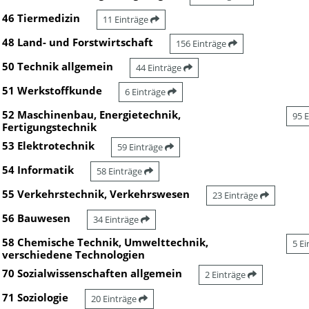
46 Tiermedizin
11 Einträge
48 Land- und Forstwirtschaft
156 Einträge
50 Technik allgemein
44 Einträge
51 Werkstoffkunde
6 Einträge
52 Maschinenbau, Energietechnik,
95 
Fertigungstechnik
53 Elektrotechnik
59 Einträge
54 Informatik
58 Einträge
55 Verkehrstechnik, Verkehrswesen
23 Einträge
56 Bauwesen
34 Einträge
58 Chemische Technik, Umwelttechnik,
5 E
verschiedene Technologien
70 Sozialwissenschaften allgemein
2 Einträge
71 Soziologie
20 Einträge