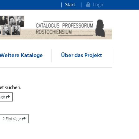
Start
Login
Weitere Kataloge
Über das Projekt
et suchen.
räge
2 Einträge