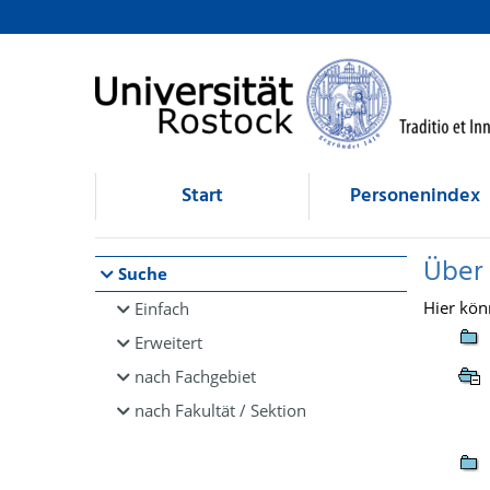
Browsen
direkt zum Inhalt
Start
Personenindex
Über
Suche
Hier kön
Einfach
Erweitert
nach Fachgebiet
nach Fakultät / Sektion